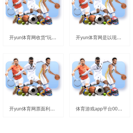
开yun体育网收货“玩球”奖励……张开剩余66%值得一提的是-开云·kaiyun体育(中国)官方网站
开yun体育网是以现场列队绕了两圈-开云·kaiyun体育(中国)官方网站 登录入口
开yun体育网票面利率为1.80%-开云·kaiyun体育(中国)官方网站 登录入口
体育游戏app平台000万元的空洞授信额度；而德方创域则取得了1-开云·kaiyun体育(中国)官方