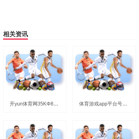
相关资讯
开yun体育网35KΦ8澳森3540-开云·kaiyun体育(中国)官方网站 登录入口
体育游戏app平台号称“宠猫界天花板”-开云·kaiyun体育(中国)官方网站 登录入口