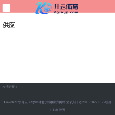
供应
友情链接：
Powered by
开云·kaiyun体育(中国)官方网站 登录入口
@2013-2022
RSS地图
HTML地图