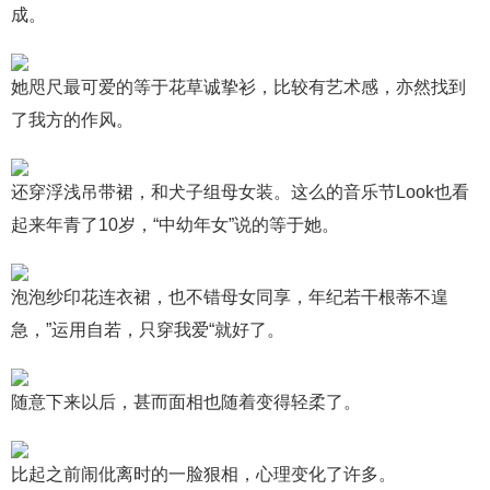
成。
她咫尺最可爱的等于花草诚挚衫，比较有艺术感，亦然找到
了我方的作风。
还穿浮浅吊带裙，和犬子组母女装。这么的音乐节Look也看
起来年青了10岁，“中幼年女”说的等于她。
泡泡纱印花连衣裙，也不错母女同享，年纪若干根蒂不遑
急，”运用自若，只穿我爱“就好了。
随意下来以后，甚而面相也随着变得轻柔了。
比起之前闹仳离时的一脸狠相，心理变化了许多。