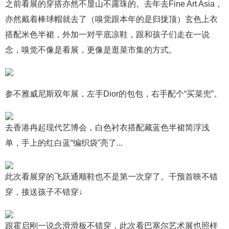
之前看展的穿搭亦然不显山不露珠的。去年去Fine Art Asia，
亦然戴着棒球帽就去了（嗅觉跟本年的是归拢顶）玄色上衣
搭配米色半裙，外加一对平底凉鞋，跟和孩子们走在一说
念，嗅觉不像是看展，更像是逛菜市集的方式。
参不雅威尼斯双年展，左手Dior的包包，右手配个“买菜兜”。
去香港冉起现代艺博会，白色衬衣搭配藏蓝色半裙简浮浅
单，手上的红白蓝“编织袋”亮了...
此次看展穿的飞跃通顺鞋也不是第一次穿了。干预首映不错
穿，接送孩子不错穿↓
跟霍启刚一说念滑滑板不错穿，此次看巴塞尔艺术展也照样