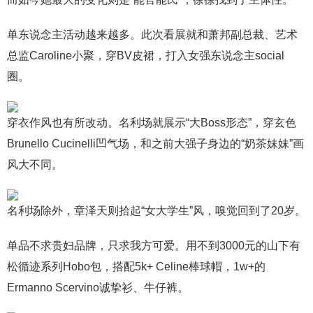
单东说念主活动越来越多。此次看展就和萧邦副总裁、艺术
总监Caroline小聚，穿BV皮裙，打入女强东说念主social
圈。
穿衣作风也有所改动。名利场就展示“大Boss形态”，穿玄色
Brunello Cucinelli凹气场，和之前大强子身边的“奶茶妹妹”画
风大不同。
名利场除外，章泽天则拾起“女大学生”风，嗅觉回到了20岁。
单品不求贵妇品牌，只求我方可爱。用不到3000元的山下有
松循迹系列Hobo包，搭配5k+ Celine棒球帽，1w+的
Ermanno Scervino诚挚衫、牛仔裤。