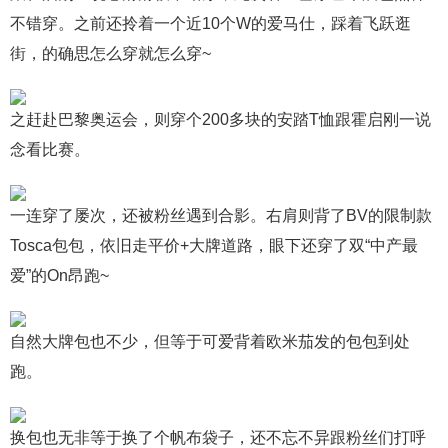
不错穿。之前还拎着一个近10个W的爱马仕，踩着飞跃逛
街，的确思怎么穿就怎么穿~
之赶赴巴黎奥运会，则穿个200多块的安踏T恤跟霍启刚一说
念看比赛。
一连穿了屡次，还被粉丝遇到合影。右肩则背了BV的限制款
Tosca包包，依旧走平价+大牌道路，眼下还穿了双“中产最
爱”的On昂跑~
自然大牌包也不少，但等于可爱背着欧米茄发的包包到处
跑。
换包也无非等于换了个帆布袋子，还不忘不异跟粉丝们打呼