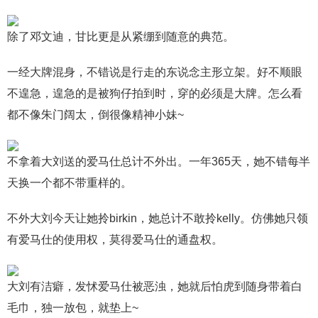
除了邓文迪，甘比更是从紧绷到随意的典范。
一经大牌混身，不错说是行走的东说念主形立架。好不顺眼
不遑急，遑急的是被狗仔拍到时，穿的必须是大牌。怎么看
都不像朱门阔太，倒很像精神小妹~
不拿着大刘送的爱马仕总计不外出。一年365天，她不错每半
天换一个都不带重样的。
不外大刘今天让她拎birkin，她总计不敢拎kelly。仿佛她只领
有爱马仕的使用权，莫得爱马仕的通盘权。
大刘有洁癖，发怵爱马仕被恶浊，她就后怕虎到随身带着白
毛巾，独一放包，就垫上~