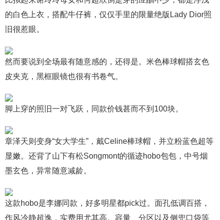
的白色上衣，搭配牛仔裤，仅仅手里的限量绝版Lady Dior照
旧很惹眼。
然而要说到全场最有随意感的，还得是。米色棒球帽搭玄色
皮夹克，黑框眼镜也很有书卷气。
脚上穿的照旧一对飞跃，同款价钱甚而不到100块。
章泽天则变身“女大学生”，戴Celine棒球帽，并立粉蓝色超等
显嫩。还背了山下有松Songmont的循迹hobo包包，中号烟
墨玄色，异常随意减龄。
这款hobo是李娜同款，好多明星都pick过。面孔低调百搭，
作风冷静超逸，实费用尤其高。容量、分区以及侧兜口袋等