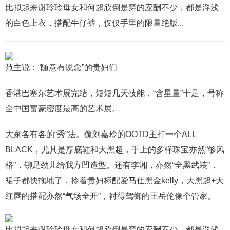
比拟起来谢玲玲母女和何超欣倒是穿的应酬不少，都是浮浅
的白色上衣，搭配牛仔裤，仅仅手里的限量绝版...
范主说：“随意有说念”的贵妇们
香港巴塞尔艺术展完结，短短几天技能，“含星量”十足，号称
全中国富豪密度最高的艺术展。
大家各有各的“秀”法。像刘嘉玲的OOTD主打一个ALL
BLACK，尤其是厚底鞋和大黑超，手上的多样珠宝亦然“够风
格”，铆足劲儿给我方凹造型。还有李湘，亦然“全黑武装”，
裙子都快拖地了，拎着贵妇标配爱马仕黑金kelly，大黑超+大
红唇的搭配亦然“气场全开”，衬得驾御的王岳伦像个管家。
比拟起来谢玲玲母女和何超欣倒是穿的应酬不少，都是浮浅