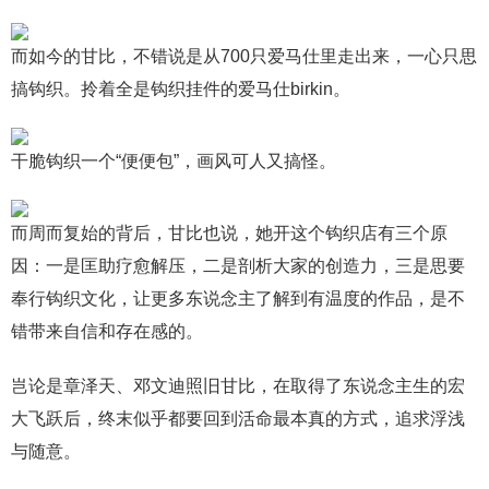
而如今的甘比，不错说是从700只爱马仕里走出来，一心只思
搞钩织。拎着全是钩织挂件的爱马仕birkin。
干脆钩织一个“便便包”，画风可人又搞怪。
而周而复始的背后，甘比也说，她开这个钩织店有三个原
因：一是匡助疗愈解压，二是剖析大家的创造力，三是思要
奉行钩织文化，让更多东说念主了解到有温度的作品，是不
错带来自信和存在感的。
岂论是章泽天、邓文迪照旧甘比，在取得了东说念主生的宏
大飞跃后，终末似乎都要回到活命最本真的方式，追求浮浅
与随意。