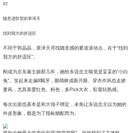
02
随意进阶型的章泽天
找到我方的舒适区
不同于郭晶晶，章泽天寻找随意感的要道滚动点，在于“找到
我方的舒适区”。
刚成为京东雇主娘那几年，她给东说念主嗅觉是妥妥的“小白
兔”。笑起来走漏8颗牙，眼睛眯成新月眼。穿衣作风也走娇
妻风，尤其喜爱红色、粉色，多Pick大衣，彰显轻熟感。
每次出面也基本是和大强子绑定，未免让东说念主以为她的
外皮形象，都是为了指标婚配而为。
而如今她最大的变化则是“能官能民”，徐徐找到了主体性。