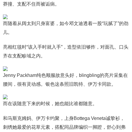
莽撞、支配不住而被诟病。
而随着从阔太到只身富婆，如今邓文迪透着一股“玩腻了”的劲
儿。
亮相红毯时“该入手时就入手”，造型依旧够炸，对面孔、口头
齐在支配畛域之内。
Jenny Packham纯色顺服故意头好，blingbling的亮片采集在
腰间，很有灵动感。银色这条照旧凯特、伊万卡同款。
而在该随意下来的时候，她也能比谁都随意。
和马斯克姆妈、伊万卡约聚，上身Bottega Veneta诚挚衫，
刺绣她最爱的花草元素，搭配同品牌编织一脚蹬，舒心到弗