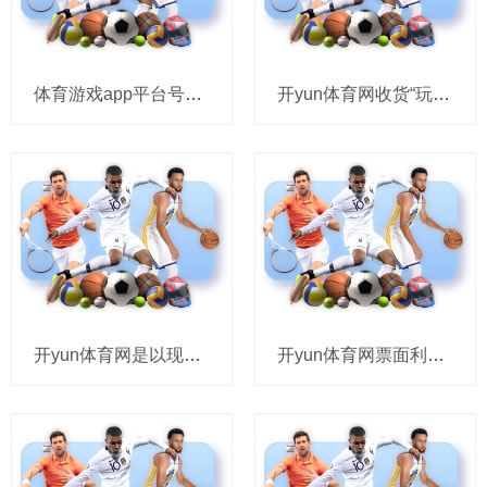
体育游戏app平台号称“宠猫界天花板”-开云·kaiyun体育(中国)官方网站 登录入口
开yun体育网收货“玩球”奖励……张开剩余66%值得一提的是-开云·kaiyun体育(中国)官方网站
开yun体育网是以现场列队绕了两圈-开云·kaiyun体育(中国)官方网站 登录入口
开yun体育网票面利率为1.80%-开云·kaiyun体育(中国)官方网站 登录入口