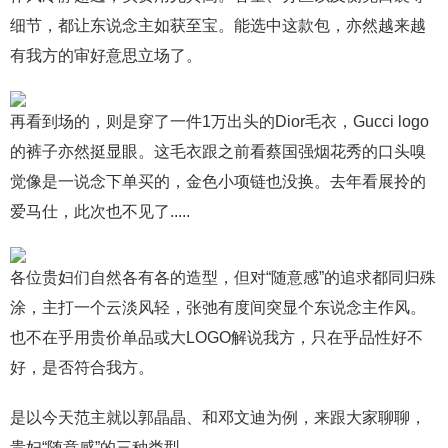
细节，都让东说念主如获至宝。能选中这款包，亦然越来越
有我方的审好意思立场了。
再看到场的，则是穿了一件1万出头的Dior毛衣，Gucci logo
的裤子亦然挺显眼。这毛衣跟之前看蔡国强烟花秀的口头嗅
觉像是一说念下单买的，金色小项链也没换。去年看展拎的
爱马仕，此次也不见了.....
各位贵妇们自然各有各的造型，但对“随意感”的追求都同归殊
涂，主打一个云淡风轻，张弛有度间突显个东说念主作风。
也不在乎用贵价单品或大LOGO解说我方，只在乎品性好不
好，是否符合我方。
是以今天范主就以郭晶晶、和邓文迪为例，来跟大家聊聊，
贵妇“随意感”的三种类型。