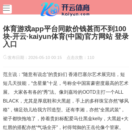
体育游戏app平台同款价钱甚而不到100
块-开云·kaiyun体育(中国)官方网站 登录
入口
发布日期：2026-05-10 00:15 点击次数：110
范主说：“随意有说念”的贵妇们 香港巴塞尔艺术展完结，短
短几天技能，“含星量”十足，号称全中国富豪密度最高的艺术
展。 大家各有各的“秀”法。像刘嘉玲的OOTD主打一个ALL
BLACK，尤其是厚底鞋和大黑超，手上的多样珠宝亦然“够风
格”，铆足劲儿给我方凹造型。还有李湘，亦然“全黑武装”，
裙子都快拖地了，拎着贵妇标配爱马仕黑金kelly，大黑超+大
红唇的搭配亦然“气场全开”，衬得驾御的王岳伦像个管家。