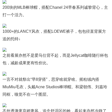
200块的MLB棒球帽，搭配Chanel 24早春系列诚挚背心，主
打一个活力。
1000+的LANCY风衣，搭配LOEWE裤子，包包径直背展方
送的托特↓
之前看展亦然不是爱马仕背不起，而是Jellycat咖啡随行杯包
包，减龄成果更有性价比。
一言不对就祭出“早8穿搭”，思穿啥就穿啥。摇粒绒内搭
MiuMiu毛衣，头戴Acne Studios棒球帽。和梁朝伟、刘嘉玲
同框，嗅觉不在一个图层。
不外透澈废弃娇妻风，追念舒适区的她，看起来亦然冷静了